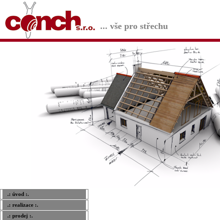
... vše pro střechu
.: úvod :.
.: realizace :.
.: prodej :.