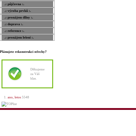
.: půjčovna :.
.: výroba prvků :.
.: pronájem dílny :.
.: doprava :.
.: reference :.
.: pronájem lešení :.
Plánujete rekonstrukci střechy?
Děkujeme
za Váš
hlas.
ano, letos
5548