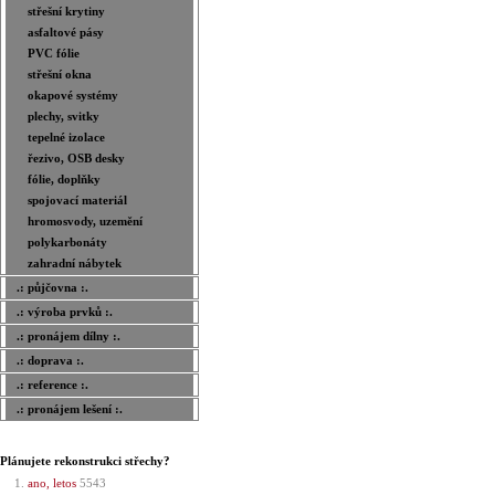
střešní krytiny
asfaltové pásy
PVC fólie
střešní okna
okapové systémy
plechy, svitky
tepelné izolace
řezivo, OSB desky
fólie, doplňky
spojovací materiál
hromosvody, uzemění
polykarbonáty
zahradní nábytek
.: půjčovna :.
.: výroba prvků :.
.: pronájem dílny :.
.: doprava :.
.: reference :.
.: pronájem lešení :.
Plánujete rekonstrukci střechy?
ano, letos
5543