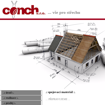
... vše pro střechu
.: spojovací materiál :.
.: úvod :.
.: realizace :.
... PŘIPRAVUJEME ...
.: prodej :.