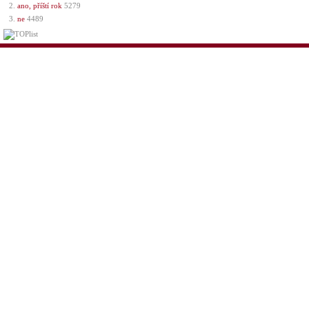
ano, příští rok
5279
ne
4489