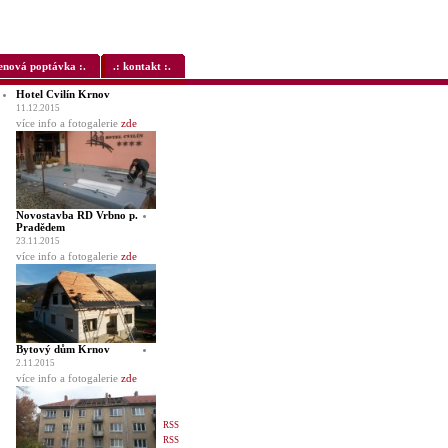
cenová poptávka :.
.: kontakt :.
Hotel Cvilín Krnov
11.12.2015
více info a fotogalerie
zde
Novostavba RD Vrbno p.
Pradědem
23.11.2015
více info a fotogalerie
zde
Bytový dům Krnov
2.11.2015
více info a fotogalerie
zde
RSS
RSS