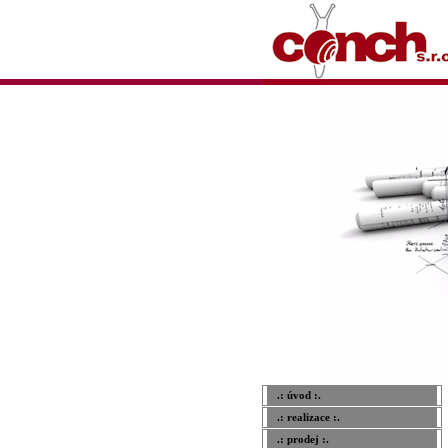
.: úvod :.
.: realizace :.
.: prodej :.