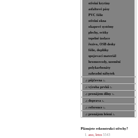
střešní krytiny
asfaltové pásy
PVC fólie
střešní okna
okapové systémy
plechy, svitky
tepelné izolace
řezivo, OSB desky
fólie, doplňky
spojovací materiál
hromosvody, uzemění
polykarbonáty
zahradní nábytek
.: půjčovna :.
.: výroba prvků :.
.: pronájem dílny :.
.: doprava :.
.: reference :.
.: pronájem lešení :.
Plánujete rekonstrukci střechy?
ano, letos
5543