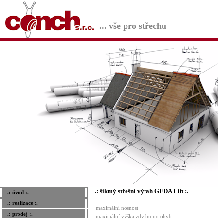
... vše pro střechu
.: šikmý střešní výtah GEDA Lift :.
.: úvod :.
.: realizace :.
maximální nosnost
.: prodej :.
maximální výška zdvihu po ohyb