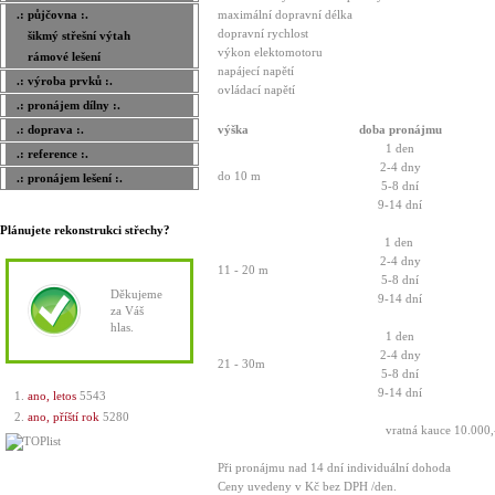
.: půjčovna :.
maximální dopravní délka
dopravní rychlost
šikmý střešní výtah
výkon elektomotoru
rámové lešení
napájecí napětí
.: výroba prvků :.
ovládací napětí
.: pronájem dílny :.
.: doprava :.
výška
doba pronájmu
1 den
.: reference :.
2-4 dny
do 10 m
.: pronájem lešení :.
5-8 dní
9-14 dní
Plánujete rekonstrukci střechy?
1 den
2-4 dny
11 - 20 m
5-8 dní
Děkujeme
9-14 dní
za Váš
hlas.
1 den
2-4 dny
21 - 30m
5-8 dní
9-14 dní
ano, letos
5543
ano, příští rok
5280
vratná kauce 10.000,
Při pronájmu nad 14 dní individuální dohoda
Ceny uvedeny v Kč bez DPH /den.