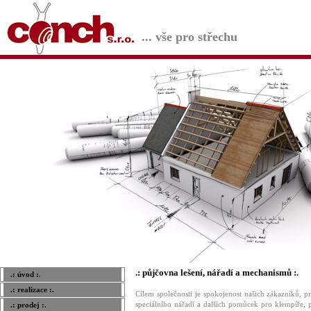
... vše pro střechu
.: půjčovna lešení, nářadí a mechanismů :.
.: úvod :.
.: realizace :.
Cílem společnosti je spokojenost našich zákazníků, 
speciálního nářadí a dalších pomůcek pro klempíře, p
.: prodej :.