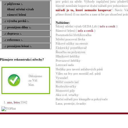
pro práci na střeše. Výhody zapůjčení jsou předevš
.: půjčovna :.
hlavně nemůsíte kupovat drahé nářadí pro jednorázové
šikmý střešní výtah
nářadí je to, které nemusíte koupovat
“. Navíc V
přímo domů či na stavbu a zase si ho po ukončení prá
rámové lešení
.: výroba prvků :.
Nabízíme:
Šikmý střešní výtah GEDA Lift (
info a ceník
)
.: pronájem dílny :.
Rámové lešení (
info a ceník
)
.: doprava :.
Pneumatická hřebíkovačka
Střešní pracovní lávka
.: reference :.
Pákové nůžky na eternit
.: pronájem lešení :.
Elektrický prostřihovač
Řezačka na polystyren
Hliníkové žebříky
Plánujete rekonstrukci střechy?
Provazové žebříky
Letovací sada
Hořáky pro tavení asfaltových pásů
Válec na švy pro montáž asf. pásů
Děkujeme
Vysoušeč
za Váš
Měřič rozteče latí
hlas.
Rozbrušovačky
Motorové pily
Aku a el. vrtačky
Ruční nářadí pro klempíře a pokrývače
ano, letos
5542
Lana, postroje, úvazky