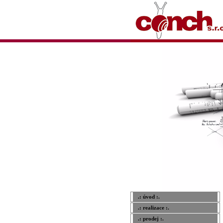
.: úvod :.
.: realizace :.
.: prodej :.