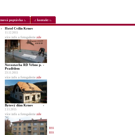
cenová poptávka :.
.: kontakt :.
Hotel Cvilín Krnov
11.12.2015
více info a fotogalerie
zde
Novostavba RD Vrbno p.
Pradědem
23.11.2015
více info a fotogalerie
zde
Bytový dům Krnov
2.11.2015
více info a fotogalerie
zde
RSS
RSS