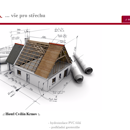
... vše pro střechu
.: 
.: Hotel Cvilín Krnov :.
- hydroizolace PVC fólií
- podkladní geotextilie