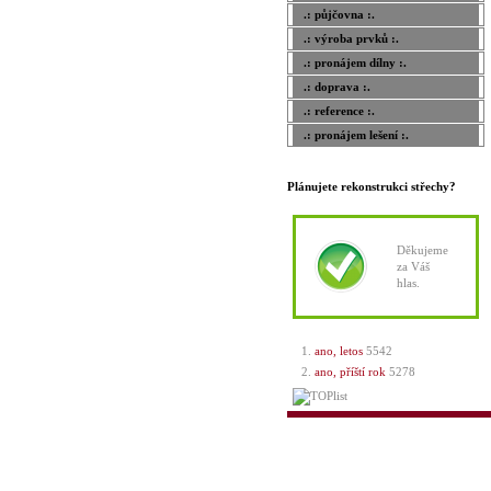
.: půjčovna :.
.: výroba prvků :.
.: pronájem dílny :.
.: doprava :.
.: reference :.
.: pronájem lešení :.
Plánujete rekonstrukci střechy?
Děkujeme
za Váš
hlas.
ano, letos
5542
ano, příští rok
5278