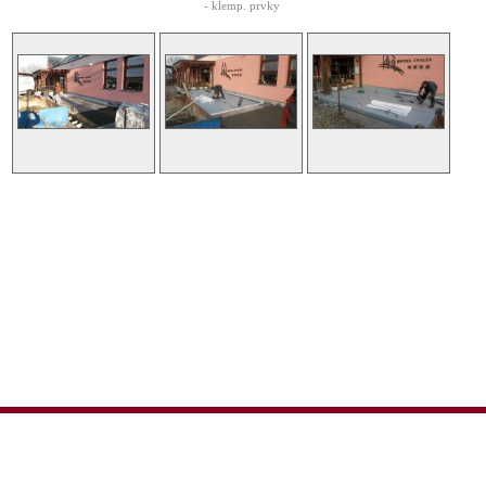
- klemp. prvky
Webové stránky zda